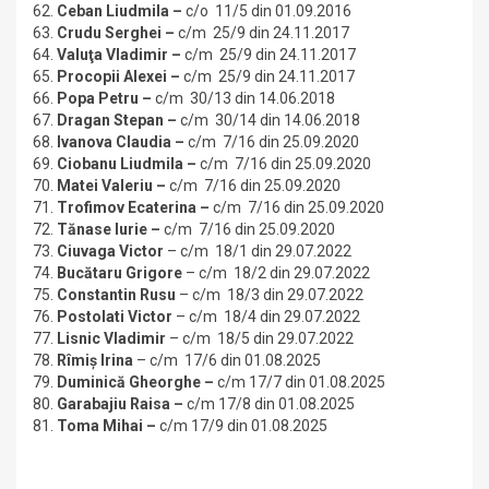
62.
Ceban Liudmila –
c/o 11/5 din 01.09.2016
63.
Crudu Serghei
–
c/m 25/9 din 24.11.2017
64.
Valuţa Vladimir
–
c/m 25/9 din 24.11.2017
65.
Procopii Alexei
–
c/m 25/9 din 24.11.2017
66.
Popa Petru
–
c/m 30/13 din 14.06.2018
67.
Dragan Stepan
–
c/m 30/14 din 14.06.2018
68.
Ivanova Claudia –
c/m 7/16 din 25.09.2020
69.
Ciobanu Liudmila –
c/m 7/16 din 25.09.2020
70.
Matei Valeriu –
c/m 7/16 din 25.09.2020
71.
Trofimov Ecaterina –
c/m 7/16 din 25.09.2020
72.
Tănase Iurie –
c/m 7/16 din 25.09.2020
73.
Ciuvaga Victor
– c/m 18/1 din 29.07.2022
74.
Bucătaru Grigore
– c/m 18/2 din 29.07.2022
75.
Constantin Rusu
– c/m 18/3 din 29.07.2022
76.
Postolati Victor
– c/m 18/4 din 29.07.2022
77.
Lisnic Vladimir
– c/m 18/5 din 29.07.2022
78.
Rîmiș Irina
– c/m 17/6 din 01.08.2025
79.
Duminică Gheorghe –
c/m 17/7 din 01.08.2025
80.
Garabajiu Raisa
–
c/m 17/8 din 01.08.2025
81.
Toma Mihai –
c/m 17/9 din 01.08.2025