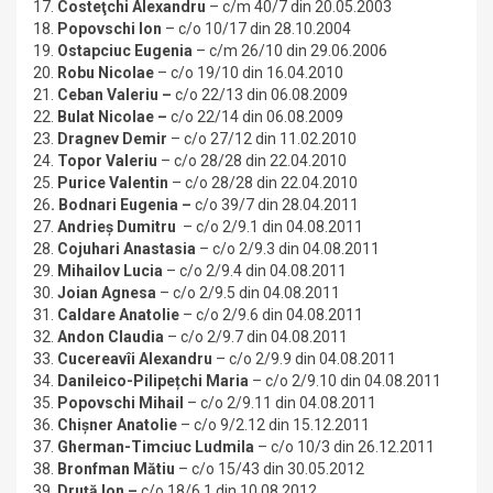
17.
Costeţchi Alexandru
– c/m 40/7 din 20.05.2003
18.
Popovschi Ion
– c/o 10/17 din 28.10.2004
19.
Ostapciuc Eugenia
– c/m 26/10 din 29.06.2006
20.
Robu Nicolae
– c/o 19/10 din 16.04.2010
21.
Ceban Valeriu –
c/o 22/13 din 06.08.2009
22.
Bulat Nicolae
–
c/o 22/14 din 06.08.2009
23.
Dragnev Demir
– c/o 27/12 din 11.02.2010
24.
Topor Valeriu
– c/o 28/28 din 22.04.2010
25.
Purice Valentin
– c/o 28/28 din 22.04.2010
26
. Bodnari Eugenia –
c/o 39/7 din 28.04.2011
27.
Andrieș Dumitru
– c/o 2/9.1 din 04.08.2011
28.
Cojuhari Anastasia
– c/o 2/9.3 din 04.08.2011
29.
Mihailov Lucia
– c/o 2/9.4 din 04.08.2011
30.
Joian Agnesa
– c/o 2/9.5 din 04.08.2011
31.
Caldare Anatolie
– c/o 2/9.6 din 04.08.2011
32.
Andon Claudia
– c/o 2/9.7 din 04.08.2011
33.
Cucereavîi Alexandru
– c/o 2/9.9 din 04.08.2011
34.
Danileico-Pilipețchi Maria
– c/o 2/9.10 din 04.08.2011
35.
Popovschi Mihail
– c/o 2/9.11 din 04.08.2011
36.
Chișner Anatolie
– c/o 9/2.12 din 15.12.2011
37.
Gherman-Timciuc Ludmila
– c/o 10/3 din 26.12.2011
38.
Bronfman Mătiu
– c/o 15/43 din 30.05.2012
39.
Druță Ion –
c/o 18/6.1 din 10.08.2012