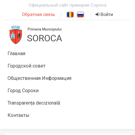
Официальный сайт примарии Сорока
Обратная связь
Войти
Главная
Городской совет
Общественная Информация
Город Сороки
Transparența decizională
Контакты