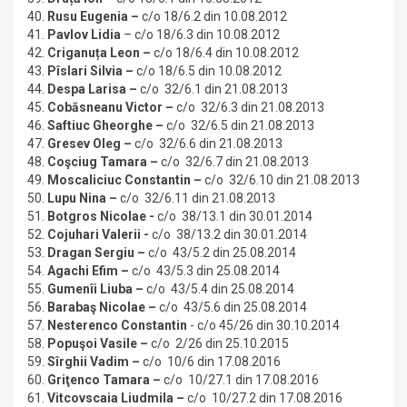
40.
Rusu Eugenia
–
c/o 18/6.2 din 10.08.2012
41.
Pavlov Lidia
– c/o 18/6.3 din 10.08.2012
42.
Criganuța Leon
–
c/o 18/6.4 din 10.08.2012
43.
Pîslari Silvia
–
c/o 18/6.5 din 10.08.2012
44.
Despa Larisa
–
c/o 32/6.1 din 21.08.2013
45.
Cobăsneanu Victor
–
c/o 32/6.3 din 21.08.2013
46.
Saftiuc Gheorghe
–
c/o 32/6.5 din 21.08.2013
47.
Gresev Oleg
–
c/o 32/6.6 din 21.08.2013
48.
Coşciug Tamara
–
c/o 32/6.7 din 21.08.2013
49.
Moscaliciuc Constantin
–
c/o 32/6.10 din 21.08.2013
50.
Lupu Nina
–
c/o 32/6.11 din 21.08.2013
51.
Botgros Nicolae -
c/o 38/13.1 din 30.01.2014
52.
Cojuhari Valerii -
c/o 38/13.2 din 30.01.2014
53.
Dragan Sergiu
–
c/o 43/5.2 din 25.08.2014
54.
Agachi Efim
–
c/o 43/5.3 din 25.08.2014
55.
Gumenîi Liuba
–
c/o 43/5.4 din 25.08.2014
56.
Barabaş Nicolae
–
c/o 43/5.6 din 25.08.2014
57.
Nesterenco Constantin
- c/o 45/26 din 30.10.2014
58.
Popuşoi Vasile –
c/o 2/26 din 25.10.2015
59.
Sîrghii Vadim –
c/o 10/6 din 17.08.2016
60.
Griţenco Tamara –
c/o 10/27.1 din 17.08.2016
61.
Vitcovscaia Liudmila –
c/o 10/27.2 din 17.08.2016