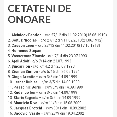
CETATENI DE
ONOARE
1.
Aleinicov Feodor
– c/o 27/12 din 11.02.2010(16.06.1910)
2.
Soltuz Nicola
e – c/o 27/12 din 11.02.2010(21.06.1912)
3.
Casson Leon
– c/o 27/12 din 11.02.2010(17.10.1913)
4.
Homenco Stepan
5.
Vasserman Zinovie
- c/o 7/14 din 23.07.1993
6.
Aţeli Adolf
- c/o 7/14 din 23.07.1993
7.
Şincari Ion
- c/o 7/14.2 din 23.07.1993
8.
Zisman Simion
- c/o 5/15 din 26.05.1994
9.
Gînga Axentie
– c/m 3/5 din 14.09.1999
10.
Lerner Ruhlea
– c/m 3/5 din 14.09.1999
11.
Pasecinic Boris
– c/m 3/5 din 14.09.1999
12.
Rudenco Ion
– c/m 3/5 din 14.09.1999
13.
Starîş Eugenia
– c/m 3/5 din 14.09.1999
14.
Maurizio Riv
a
– c/m 11/8 din 15.08.2000
15.
Jacques Brotchi
– c/m 30/1 din 10.09.2002
16.
Sacovici Vasile
– c/m 27/9 din 19.04.2002