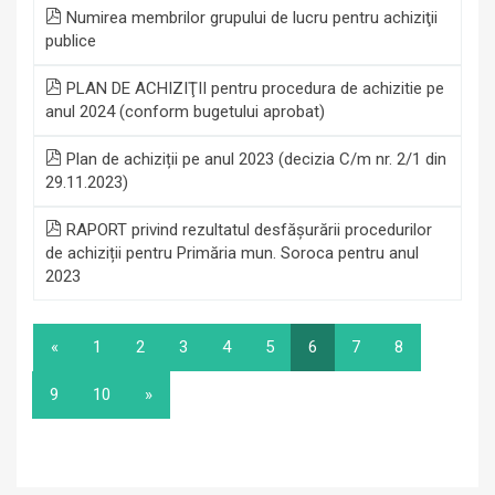
Numirea membrilor grupului de lucru pentru achiziţii
publice
PLAN DE ACHIZIŢII pentru procedura de achizitie pe
anul 2024 (conform bugetului aprobat)
Plan de achiziții pe anul 2023 (decizia C/m nr. 2/1 din
29.11.2023)
RAPORT privind rezultatul desfășurării procedurilor
de achiziții pentru Primăria mun. Soroca pentru anul
2023
«
1
2
3
4
5
6
7
8
9
10
»