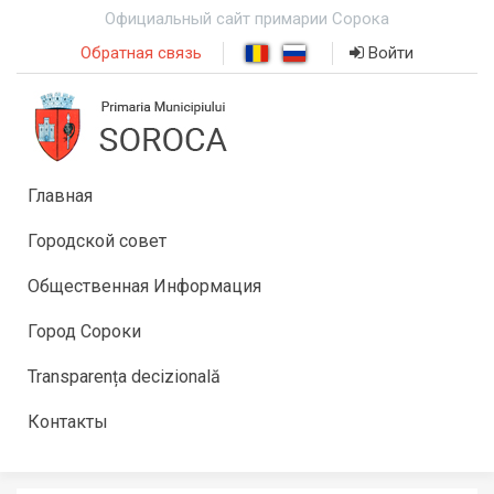
Официальный сайт примарии Сорока
Обратная связь
Войти
Главная
Городской совет
Общественная Информация
Город Сороки
Transparența decizională
Контакты