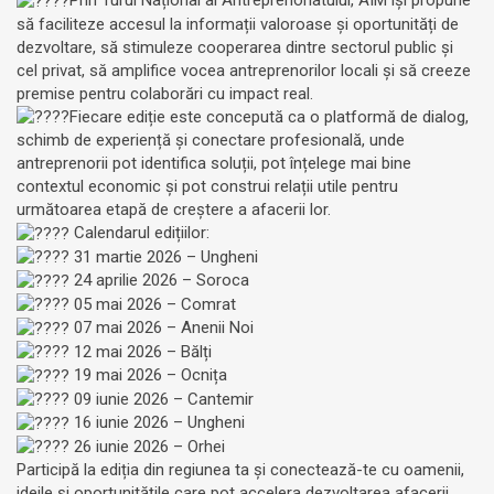
Prin Turul Național al Antreprenoriatului, AIM își propune
să faciliteze accesul la informații valoroase și oportunități de
dezvoltare, să stimuleze cooperarea dintre sectorul public și
cel privat, să amplifice vocea antreprenorilor locali și să creeze
premise pentru colaborări cu impact real.
Fiecare ediție este concepută ca o platformă de dialog,
schimb de experiență și conectare profesională, unde
antreprenorii pot identifica soluții, pot înțelege mai bine
contextul economic și pot construi relații utile pentru
următoarea etapă de creștere a afacerii lor.
Calendarul edițiilor:
31 martie 2026 – Ungheni
24 aprilie 2026 – Soroca
05 mai 2026 – Comrat
07 mai 2026 – Anenii Noi
12 mai 2026 – Bălți
19 mai 2026 – Ocnița
09 iunie 2026 – Cantemir
16 iunie 2026 – Ungheni
26 iunie 2026 – Orhei
Participă la ediția din regiunea ta și conectează-te cu oamenii,
ideile și oportunitățile care pot accelera dezvoltarea afacerii