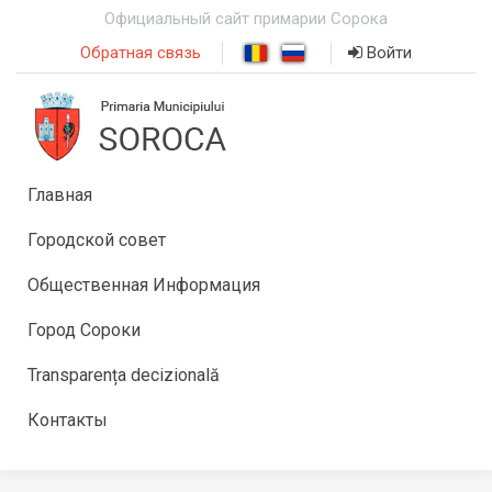
Официальный сайт примарии Сорока
Обратная связь
Войти
Главная
Городской совет
Общественная Информация
Город Сороки
Transparența decizională
Контакты