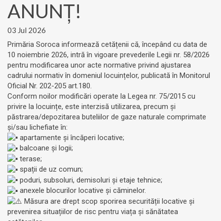
ANUNȚ!
03 Jul 2026
Primăria Soroca informează cetățenii că, începând cu data de
10 noiembrie 2026, intră în vigoare prevederile Legii nr. 58/2026
pentru modificarea unor acte normative privind ajustarea
cadrului normativ în domeniul locuințelor, publicată în Monitorul
Oficial Nr. 202-205 art.180.
Conform noilor modificări operate la Legea nr. 75/2015 cu
privire la locuințe, este interzisă utilizarea, precum și
păstrarea/depozitarea buteliilor de gaze naturale comprimate
și/sau lichefiate în:
apartamente și încăperi locative;
balcoane și logii;
terase;
spații de uz comun;
poduri, subsoluri, demisoluri și etaje tehnice;
anexele blocurilor locative și căminelor.
Măsura are drept scop sporirea securității locative și
prevenirea situațiilor de risc pentru viața și sănătatea