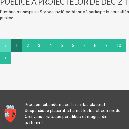
PUBLICE A PROIECTELOR DE DECIZII
Primăria municipiului Soroca invită cetățenii să participe la consultări
publice
«
1
2
3
4
5
6
7
8
9
10
»
Praesent bibendum sed felis vitae placerat.
Suspendisse placerat sit amet lectus et commodo.
Orci varius natoque penatibus et magnis dis
parturient.