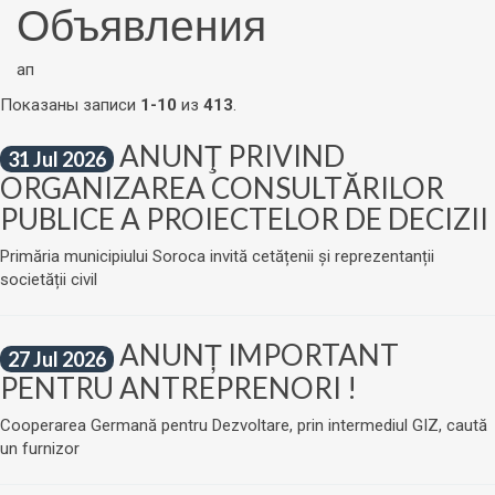
Объявления
ап
Показаны записи
1-10
из
413
.
ANUNŢ PRIVIND
31 Jul 2026
ORGANIZAREA CONSULTĂRILOR
PUBLICE A PROIECTELOR DE DECIZII
Primăria municipiului Soroca invită cetățenii și reprezentanții
societății civil
ANUNȚ IMPORTANT
27 Jul 2026
PENTRU ANTREPRENORI !
Cooperarea Germană pentru Dezvoltare, prin intermediul GIZ, caută
un furnizor