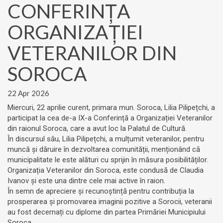
CONFERINȚA
ORGANIZAȚIEI
VETERANILOR DIN
SOROCA
22 Apr 2026
Miercuri, 22 aprilie curent, primara mun. Soroca, Lilia Pilipețchi, a
participat la cea de-a IX-a Conferință a Organizației Veteranilor
din raionul Soroca, care a avut loc la Palatul de Cultură.
În discursul său, Lilia Pilipețchi, a mulțumit veteranilor, pentru
muncă și dăruire în dezvoltarea comunității, menționând că
municipalitate le este alături cu sprijin în măsura posibilităților.
Organizația Veteranilor din Soroca, este condusă de Claudia
Ivanov și este una dintre cele mai active în raion.
În semn de apreciere și recunoștință pentru contribuția la
prosperarea și promovarea imaginii pozitive a Sorocii, veteranii
au fost decernați cu diplome din partea Primăriei Municipiului
Soroca.