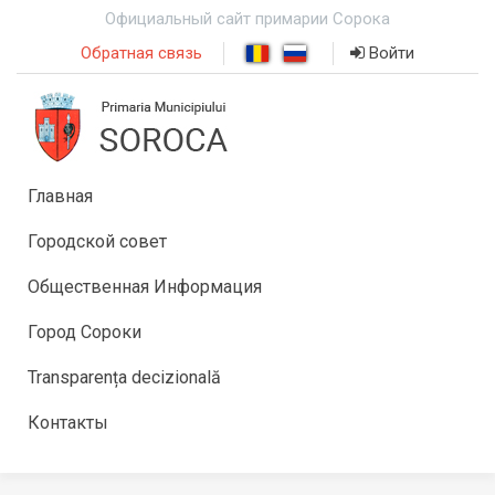
Официальный сайт примарии Сорока
Обратная связь
Войти
Главная
Городской совет
Общественная Информация
Город Сороки
Transparența decizională
Контакты