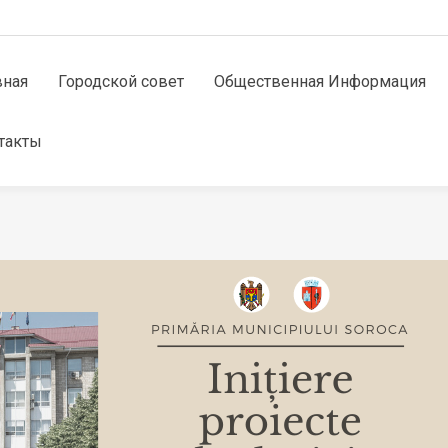
вная
Городской совет
Общественная Информация
такты