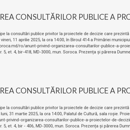
EA CONSULTĂRILOR PUBLICE A PROI
ipe la consultări publice privitor la proiectele de decizie care prezintă
neri, 11 aprilie 2025, la ora 14:00, în Biroul 414 a Primăriei municipi
oroca.md/ro/anunt-privind-organizarea-consultarilor-publice-a-proiec
 nr. 5, et. 4, bir-418, MD-3000, mun. Soroca. Prezența și părerea Dum
EA CONSULTĂRILOR PUBLICE A PROI
ipe la consultări publice privitor la proiectele de decizie care prezintă
uni, 31 martie 2025, la ora 14:00, Palatul de Cultură, sala roșie. Proi
nt-privind-organizarea-consultarilor-publice-a-proiectelor-de-deciz
nr. 5, et. 4, bir - 406, MD-3000, mun. Soroca. Prezența și părerea D