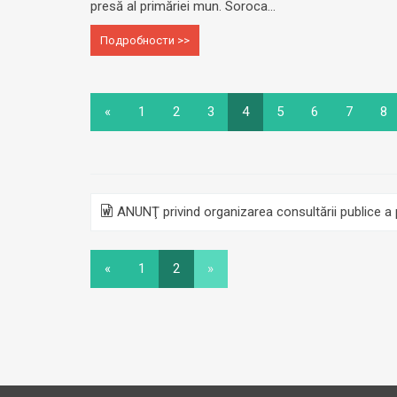
presă al primăriei mun. Soroca...
Подробности >>
«
1
2
3
4
5
6
7
8
ANUNŢ privind organizarea consultării publice a p
«
1
2
»