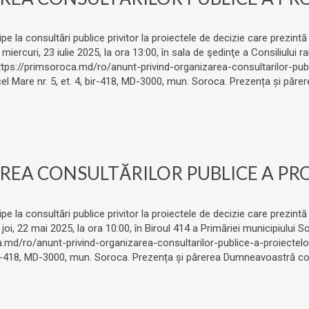
ipe la consultări publice privitor la proiectele de decizie care prezintă
ercuri, 23 iulie 2025, la ora 13:00, în sala de şedinţe a Consiliului r
ttps://primsoroca.md/ro/anunt-privind-organizarea-consultarilor-publ
 cel Mare nr. 5, et. 4, bir-418, MD-3000, mun. Soroca. Prezența și p
EA CONSULTĂRILOR PUBLICE A PROI
ipe la consultări publice privitor la proiectele de decizie care prezintă
oi, 22 mai 2025, la ora 10:00, în Biroul 414 a Primăriei municipiului S
.md/ro/anunt-privind-organizarea-consultarilor-publice-a-proiectelor-
, bir-418, MD-3000, mun. Soroca. Prezența și părerea Dumneavoastră co