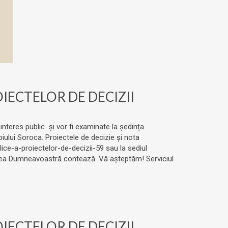
ECTELOR DE DECIZII
 interes public și vor fi examinate la ședința
piului Soroca. Proiectele de decizie și nota
ice-a-proiectelor-de-decizii-59 sau la sediul
ărerea Dumneavoastră contează. Vă așteptăm! Serviciul
ECTELOR DE DECIZII