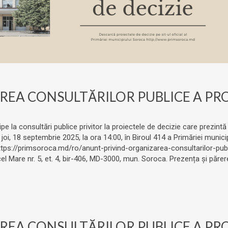
EA CONSULTĂRILOR PUBLICE A PROI
ipe la consultări publice privitor la proiectele de decizie care prezintă
oi, 18 septembrie 2025, la ora 14:00, în Biroul 414 a Primăriei munici
ttps://primsoroca.md/ro/anunt-privind-organizarea-consultarilor-publ
 cel Mare nr. 5, et. 4, bir-406, MD-3000, mun. Soroca. Prezența și p
EA CONSULTĂRILOR PUBLICE A PROI