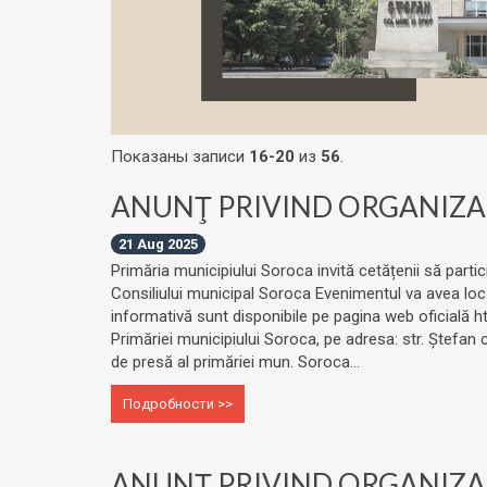
Показаны записи
16-20
из
56
.
ANUNŢ PRIVIND ORGANIZAR
21 Aug 2025
Primăria municipiului Soroca invită cetățenii să partic
Consiliului municipal Soroca Evenimentul va avea loc j
informativă sunt disponibile pe pagina web oficială h
Primăriei municipiului Soroca, pe adresa: str. Ștefan
de presă al primăriei mun. Soroca...
Подробности >>
ANUNŢ PRIVIND ORGANIZAR