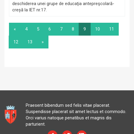
deschiderea unei grupe de educaţia antepreşcolară-
creșă la IET nr.17.
«
4
5
6
7
8
9
10
11
12
13
»
Praesent bibendum sed felis vitae placerat.
Suspendisse placerat sit amet lectus et commodo.
Orci varius natoque penatibus et magnis dis
parturient.