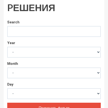
PЕШЕНИЯ
Search
Year
Month
Day
Применить фильтр