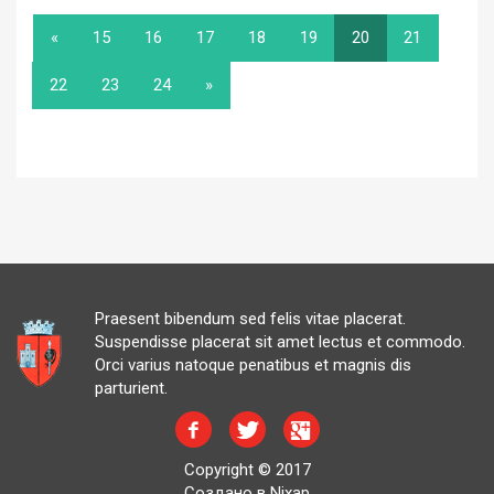
«
15
16
17
18
19
20
21
22
23
24
»
Praesent bibendum sed felis vitae placerat.
Suspendisse placerat sit amet lectus et commodo.
Orci varius natoque penatibus et magnis dis
parturient.
Copyright © 2017
Создано в Nixap