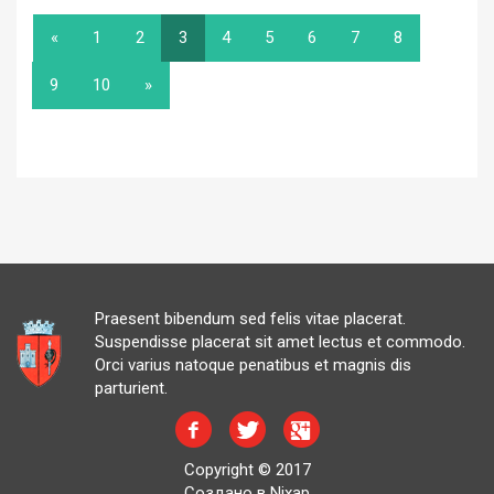
«
1
2
3
4
5
6
7
8
9
10
»
Praesent bibendum sed felis vitae placerat.
Suspendisse placerat sit amet lectus et commodo.
Orci varius natoque penatibus et magnis dis
parturient.
Copyright © 2017
Создано в Nixap