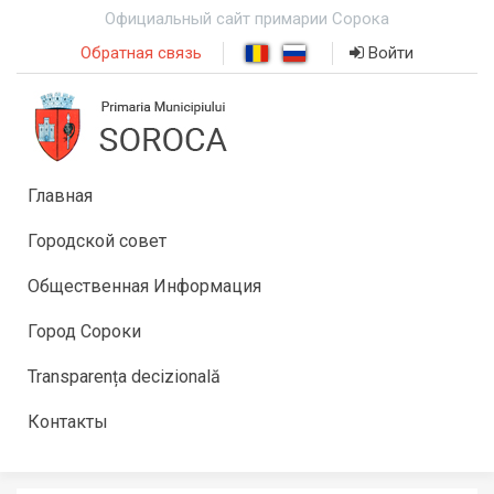
Официальный сайт примарии Сорока
Обратная связь
Войти
Главная
Городской совет
Общественная Информация
Город Сороки
Transparența decizională
Контакты