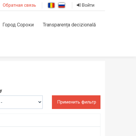
Обратная связь
Войти
Город Сороки
Transparența decizională
y
Применить фильтр