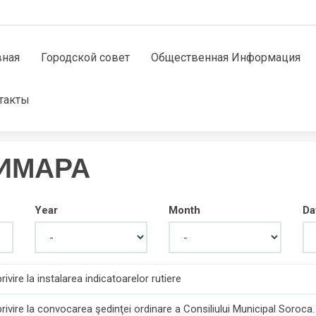
вная
Городской совет
Общественная Информация
такты
ИМАРА
Year
Month
Da
vire la instalarea indicatoarelor rutiere
ivire la convocarea şedinţei ordinare a Consiliului Municipal Soroca.