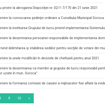
privire la abrogarea Dispoziţiei nr. 02/1-7/170 din 21 iunie 2021
ivire la convocarea şedinţei ordinare a Consiliului Municipal Soroca.
vire la instituirea Grupului de lucru privind implementarea Sistemulu
privire la desemnarea persoanei responsabile de implementarea dom
ind delimitarea şi stabilirea sediilor pentru secţiile de votare din mu
vire la unele modificări în devizele de cheltuieli pentru anul 2021.
ivire la desemnarea ca membri ai grupului de lucru responsabil pent
lor uzate în mun. Soroca”.
vire la formarea comisiei de casare a mijloacelor fixe aflate la evide
8
9
10
»