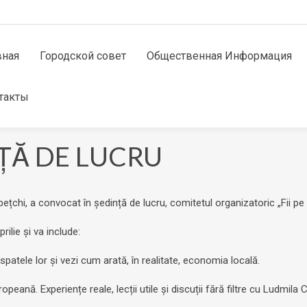
вная
Городской совет
Общественная Информация
такты
INȚĂ DE LUCRU
ilipețchi, a convocat în ședință de lucru, comitetul organizatoric „Fi
ilie și va include:
atele lor și vezi cum arată, în realitate, economia locală.
eană. Experiențe reale, lecții utile și discuții fără filtre cu Ludmila C