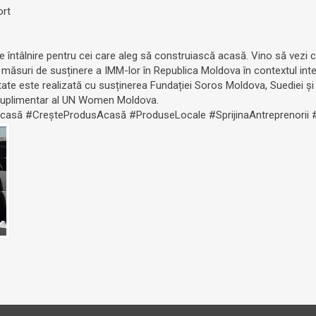
ort
ntâlnire pentru cei care aleg să construiască acasă. Vino să vezi cum
și măsuri de susținere a IMM-lor în Republica Moldova în contextul in
te este realizată cu susținerea Fundației Soros Moldova, Suediei și
l suplimentar al UN Women Moldova.
Acasă
#CreșteProdusAcasă
#ProduseLocale
#SprijinaAntreprenorii