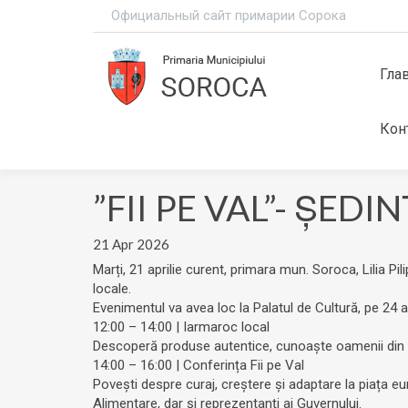
Официальный сайт примарии Сорока
Гла
Кон
”FII PE VAL”- ȘED
21 Apr 2026
Marți, 21 aprilie curent, primara mun. Soroca, Lilia P
locale.
Evenimentul va avea loc la Palatul de Cultură, pe 24 apr
12:00 – 14:00 | Iarmaroc local
Descoperă produse autentice, cunoaște oamenii din sp
14:00 – 16:00 | Conferința Fii pe Val
Povești despre curaj, creștere și adaptare la piața europ
Alimentare, dar și reprezentanți ai Guvernului.