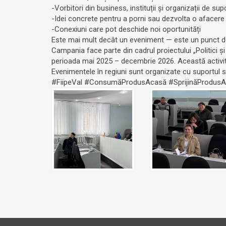
-Vorbitori din business, instituții și organizații de sup
-Idei concrete pentru a porni sau dezvolta o afacere
-Conexiuni care pot deschide noi oportunități
Este mai mult decât un eveniment — este un punct de î
Campania face parte din cadrul proiectului „Politici 
perioada mai 2025 – decembrie 2026. Această activita
Evenimentele în regiuni sunt organizate cu suportu
#FiipeVal
#ConsumăProdusAcasă
#SprijinăProdus