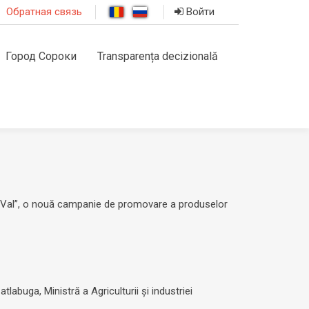
Обратная связь
Войти
Город Сороки
Transparența decizională
i pe Val”, o nouă campanie de promovare a produselor
atlabuga, Ministră a Agriculturii și industriei