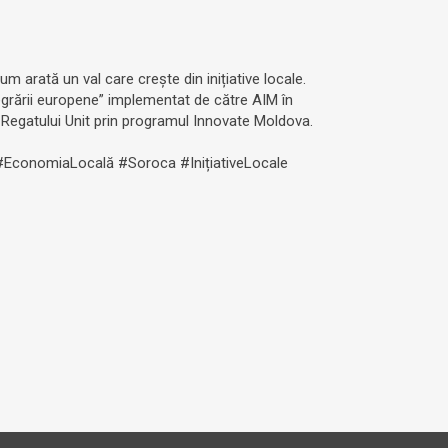
 arată un val care crește din inițiative locale.
tegrării europene” implementat de către AIM în
 Regatului Unit prin programul Innovate Moldova.
#EconomiaLocală
#Soroca
#InițiativeLocale