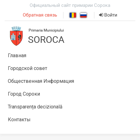
Официальный сайт примарии Сорока
Обратная связь
Войти
Главная
Городской совет
Общественная Информация
Город Сороки
Transparența decizională
Контакты