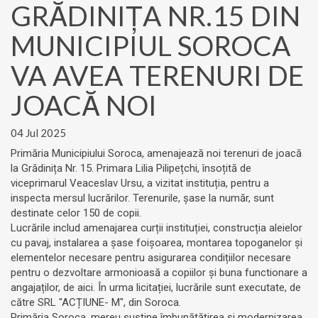
GRĂDINIȚA NR.15 DIN
MUNICIPIUL SOROCA
VA AVEA TERENURI DE
JOACĂ NOI
04 Jul 2025
Primăria Municipiului Soroca, amenajează noi terenuri de joacă
la Grădinița Nr. 15. Primara Lilia Pilipețchi, însoțită de
viceprimarul Veaceslav Ursu, a vizitat instituția, pentru a
inspecta mersul lucrărilor. Terenurile, șase la număr, sunt
destinate celor 150 de copii.
Lucrările includ amenajarea curții instituției, construcția aleielor
cu pavaj, instalarea a șase foișoarea, montarea topoganelor și
elementelor necesare pentru asigurarea condițiilor necesare
pentru o dezvoltare armonioasă a copiilor și buna functionare a
angajaților, de aici. În urma licitației, lucrările sunt executate, de
către SRL "ACȚIUNE- M", din Soroca.
Primăria Soroca, mereu susține îmbunătățirea și modernizarea