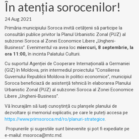
În atenția sorocenilor!
24 Aug 2021
Primăria municipiului Soroca invită cetățenii să participe la
consultări publice privitor la Planul Urbanistic Zonal (PUZ) al
subzonei Soroca al Zonei Economice Libere „Ungheni-
Business”. Evenimentul va avea loc
miercuri, 8 septembrie, la
ora 11:00,
în incinta Palatului Culturii.
Cu suportul Agenției de Cooperare Internațională a Germaniei
(GIZ) în Moldova, prin intermediul proiectului “Consilierea
Guvernului Republicii Moldova în politici economice”, municipiul
Soroca beneficiază de asistență tehnică în elaborarea Planului
Urbanistic Zonal (PUZ) al subzonei Soroca al Zonei Economice
Libere „Ungheni-Business”.
Vă încurajăm să luați cunoștință cu planșele planului de
dezvoltare și memoriul explicativ, pe care le puteți accesa pe
https://www.primsoroca.md/ro/planuri-strategice
.
Propunerile și sugestiile sunt binevenite și pot fi expediate pe
e-mailul: msoroca@mtc.md.