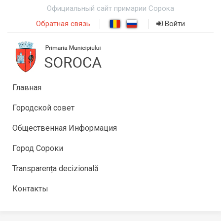
Официальный сайт примарии Сорока
Обратная связь
Войти
Главная
Городской совет
Общественная Информация
Город Сороки
Transparența decizională
Контакты