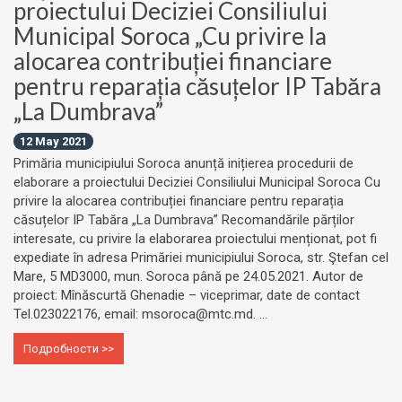
proiectului Deciziei Consiliului
Municipal Soroca „Cu privire la
alocarea contribuției financiare
pentru reparația căsuțelor IP Tabăra
„La Dumbrava”
12 May 2021
Primăria municipiului Soroca anunță inițierea procedurii de
elaborare a proiectului Deciziei Consiliului Municipal Soroca Cu
privire la alocarea contribuției financiare pentru reparația
căsuțelor IP Tabăra „La Dumbrava” Recomandările părților
interesate, cu privire la elaborarea proiectului menționat, pot fi
expediate în adresa Primăriei municipiului Soroca, str. Ştefan cel
Mare, 5 MD3000, mun. Soroca până pe 24.05.2021. Autor de
proiect: Mînăscurtă Ghenadie – viceprimar, date de contact
Tel.023022176, email: msoroca@mtc.md. ...
Подробности >>