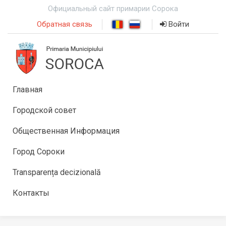
Официальный сайт примарии Сорока
Обратная связь
Войти
Главная
Городской совет
Общественная Информация
Город Сороки
Transparența decizională
Контакты