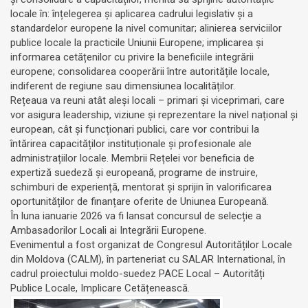
locale în: înțelegerea și aplicarea cadrului legislativ și a
standardelor europene la nivel comunitar; alinierea serviciilor
publice locale la practicile Uniunii Europene; implicarea și
informarea cetățenilor cu privire la beneficiile integrării
europene; consolidarea cooperării între autoritățile locale,
indiferent de regiune sau dimensiunea localităților.
Rețeaua va reuni atât aleși locali – primari și viceprimari, care
vor asigura leadership, viziune și reprezentare la nivel național și
european, cât și funcționari publici, care vor contribui la
întărirea capacităților instituționale și profesionale ale
administrațiilor locale. Membrii Rețelei vor beneficia de
expertiză suedeză și europeană, programe de instruire,
schimburi de experiență, mentorat și sprijin în valorificarea
oportunităților de finanțare oferite de Uniunea Europeană.
În luna ianuarie 2026 va fi lansat concursul de selecție a
Ambasadorilor Locali ai Integrării Europene.
Evenimentul a fost organizat de Congresul Autorităților Locale
din Moldova (CALM), în parteneriat cu SALAR International, în
cadrul proiectului moldo-suedez PACE Local – Autorități
Publice Locale, Implicare Cetățenească.