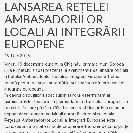
LANSAREA REȚELEI
AMBASADORILOR
LOCALI AI INTEGRĂRII
EUROPENE
19 Dec 2025
Vineri, 19 decembrie curent, la Chișinău, primara mun. Soroca,
Lilia Pilipețchi, a fost prezentă la evenimentul de lansare oficială
a Rețelei Ambasadorilor Locali ai Integrării Europene. Rețea
creată pentru a sprijini autoritățile publice locale în procesul de
integrare europeană.
În cadrul discuțiilor a fost subliniat rolul determinant al
administrațiilor locale în implementarea reformelor europene, în
condițiile în care până la 70% din acquis-ul Uniunii Europene are
impact direct asupra activității autorităților publice locale.
Rețeaua Ambasadorilor Locali ai Integrării Europene este
concepută ca o platformă de cooperare, transfer de cunoștințe
și consolidare a capacităților, menită să sprijine autoritățile