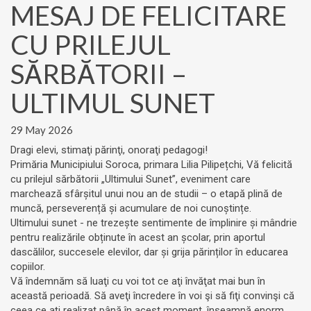
MESAJ DE FELICITARE
CU PRILEJUL
SĂRBĂTORII –
ULTIMUL SUNET
29 May 2026
Dragi elevi, stimaţi părinţi, onoraţi pedagogi!
Primăria Municipiului Soroca, primara Lilia Pilipețchi, Vă felicită
cu prilejul sărbătorii „Ultimului Sunet”, eveniment care
marchează sfârșitul unui nou an de studii – o etapă plină de
muncă, perseverență și acumulare de noi cunoștințe.
Ultimului sunet - ne trezește sentimente de împlinire și mândrie
pentru realizările obținute în acest an școlar, prin aportul
dascălilor, succesele elevilor, dar și grija părinților în educarea
copiilor.
Vă îndemnăm să luaţi cu voi tot ce aţi învăţat mai bun în
această perioadă. Să aveţi încredere în voi şi să fiţi convinşi că
ceea ce aţi realizat până în acest moment, înseamnă enorm