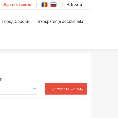
Обратная связь
Войти
Город Сороки
Transparența decizională
y
Применить фильтр