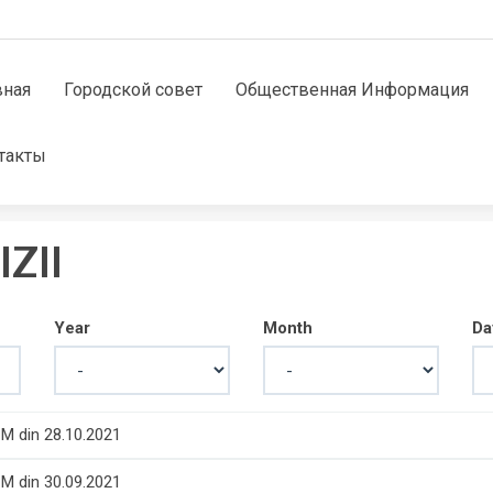
вная
Городской совет
Общественная Информация
такты
ZII
Year
Month
Da
CM din 28.10.2021
CM din 30.09.2021