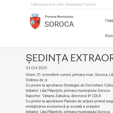
Официальный сайт примарии Сорока
Гла
Кон
ȘEDINȚA EXTRAOR
31 Oct 2025
Vineri, 31 octombrie curent, primara mun. Soroca, Lilia
Ordinea de zi:
Cu privire la aprobarea Strategiei de Dezvoltare Cult
Iniţiator: Lilia Pilipeţchi, primara municipiului Soroca
Raportor: Tatiana Zabulica, directorul IP CDLR
Cu privire la aprobarea Planului de acţiuni privind as
revitalizarea economică şi socială a oraşelor
Iniţiator: Lilia Pilipeţchi, primara municipiului Soroca