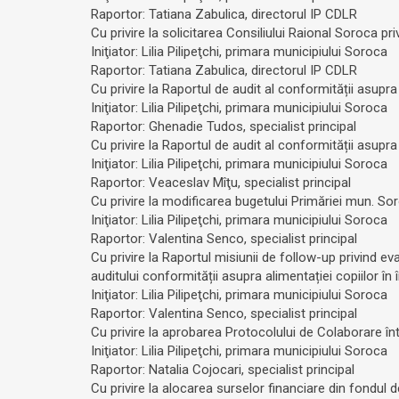
Raportor: Tatiana Zabulica, directorul IP CDLR
Cu privire la solicitarea Consiliului Raional Soroca pr
Iniţiator: Lilia Pilipeţchi, primara municipiului Soroca
Raportor: Tatiana Zabulica, directorul IP CDLR
Cu privire la Raportul de audit al conformității asupra a
Iniţiator: Lilia Pilipeţchi, primara municipiului Soroca
Raportor: Ghenadie Tudos, specialist principal
Cu privire la Raportul de audit al conformității asupra î
Iniţiator: Lilia Pilipeţchi, primara municipiului Soroca
Raportor: Veaceslav Mîţu, specialist principal
Cu privire la modificarea bugetului Primăriei mun. So
Iniţiator: Lilia Pilipeţchi, primara municipiului Soroca
Raportor: Valentina Senco, specialist principal
Cu privire la Raportul misiunii de follow-up privind ev
auditului conformității asupra alimentației copiilor în
Iniţiator: Lilia Pilipeţchi, primara municipiului Soroca
Raportor: Valentina Senco, specialist principal
Cu privire la aprobarea Protocolului de Colaborare î
Iniţiator: Lilia Pilipeţchi, primara municipiului Soroca
Raportor: Natalia Cojocari, specialist principal
Cu privire la alocarea surselor financiare din fondul 