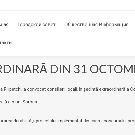
вная
Городской совет
Общественная Информация
такты
DINARĂ DIN 31 OCTOMB
 Pilipețchi, a convocat consilierii locali, în ședință extraordinară a C
urală a mun. Soroca
igurarea durabilităţii proiectului implementat din cadrul concursului p