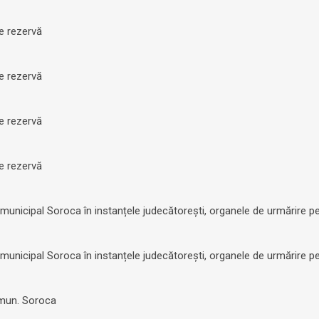
de rezervă
de rezervă
de rezervă
de rezervă
unicipal Soroca în instanțele judecătorești, organele de urmărire penal
unicipal Soroca în instanțele judecătorești, organele de urmărire penal
e mun. Soroca