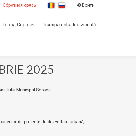
Обратная связь
Войти
Город Сороки
Transparența decizională
RIE 2025
onsiliului Municipal Soroca.
ropunerilor de proiecte de dezvoltare urbană,