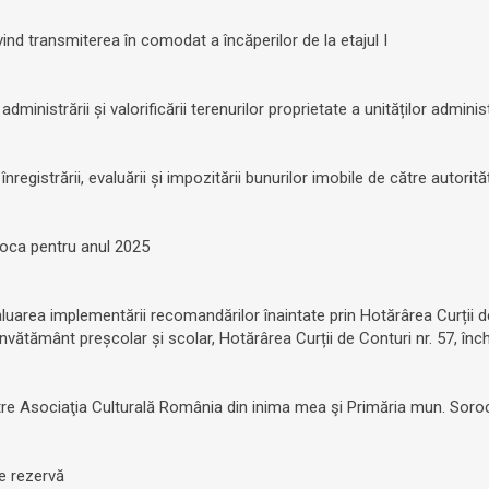
ivind transmiterea în comodat a încăperilor de la etajul I
dministrării și valorificării terenurilor proprietate a unităților administ
nregistrării, evaluării și impozitării bunurilor imobile de către autorită
roca pentru anul 2025
aluarea implementării recomandărilor înaintate prin Hotărârea Curții de
 învătământ preșcolar și scolar, Hotărârea Curții de Conturi nr. 57, înc
ntre Asociaţia Culturală România din inima mea şi Primăria mun. Soro
de rezervă