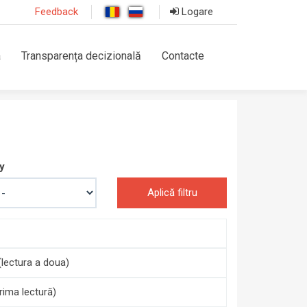
Feedback
Logare
a
Transparența decizională
Contacte
y
Aplică filtru
(lectura a doua)
rima lectură)