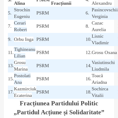
Alina
Fracțiunii
Alexandru
Strochin
Pasincovschii
5.
PSRM
6.
Eugeniu
Verginia
Cerari
Cazac
7.
PSRM
8.
Robert
Aurelia
Lisnic
9.
Orbu Inga
PSRM
10.
Vladimir
Tighineanu
11.
PSRM
12.
Grosu Oxana
Lilian
Grosu
V
asiutinschi
13.
PSRM
14.
Marina
Liudmila
Postolati
Toacă
15.
PSRM
16.
Ana
Ariadna
Kazmirciuk
Sochirca
17.
PSRM
18.
Ecaterina
Vitalii
Fracțiunea Partidului Politic
„Partidul Acțiune și Solidaritate”