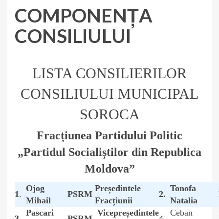
COMPONENŢA
CONSILIULUI
LISTA CONSILIERILOR
CONSILIULUI MUNICIPAL
SOROCA
Fracțiunea Partidului Politic
„Partidul Socialiștilor din Republica
Moldova”
Ojog
Președintele
Tonofa
1
.
PSRM
2.
Mihail
Fracțiunii
Natalia
Pascari
Vicepreședintele
Ceban
3.
PSRM
4.