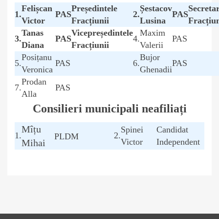
Felișcan
Președintele
Șestacov
Secreta
1.
PAS
2.
PAS
Victor
Fracțiunii
Lusina
Fracțiun
Tanas
Vicepreședintele
Maxim
3.
PAS
4.
PAS
Diana
Fracțiunii
Valerii
Posițanu
Bujor
5.
PAS
6.
PAS
Veronica
Ghenadii
Prodan
7.
PAS
Alla
Consilieri municipali neafiliați
Mîțu
Spinei
Candidat
1.
2.
PLDM
Victor
Independent
Mihai