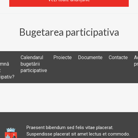
Bugetarea participativa
Calendarul
Proiecte
Documente
Contacte
A
amnă
bugetării
p
t
participative
cipativ?
Praesent bibendum sed felis vitae placerat.
Suspendisse placerat sit amet lectus et commodo.