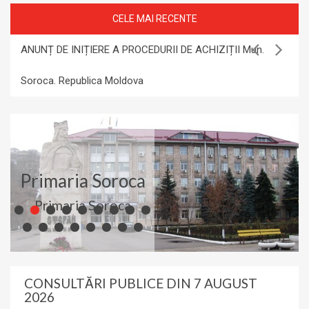
CELE MAI RECENTE
ANUNȚ DE INIȚIERE A PROCEDURII DE ACHIZIȚII Mun.
CON
Soroca. Republica Moldova
Primaria Soroca
Primaria Soroca
CONSULTĂRI PUBLICE DIN 7 AUGUST
2026