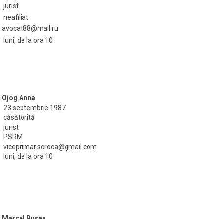
jurist
neafiliat
avocat88@mail.ru
luni, de la ora 10
Ojog Anna
23 septembrie 1987
căsătorită
jurist
PSRM
viceprimar.soroca@gmail.com
luni, de la ora 10
Marcel Buşan