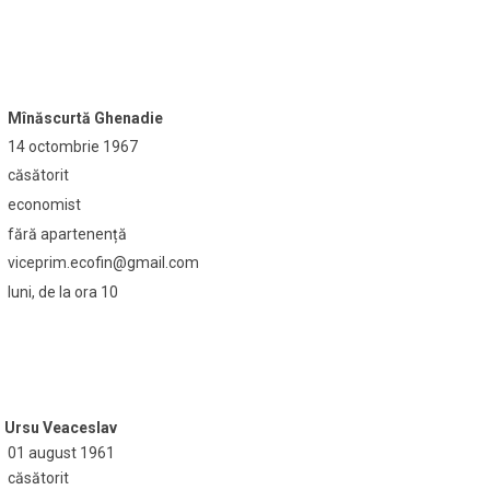
Mînăscurtă Ghenadie
14 octombrie 1967
căsătorit
economist
fără apartenență
viceprim.ecofin@gmail.com
luni, de la ora 10
Ursu Veaceslav
01 august 1961
căsătorit