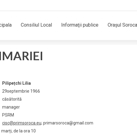
cipala
Consiliul Local
Informaţii publice
Orașul Soroc
MARIEI
Pilipețchi Lilia
29septembrie 1966
căsătorită
manager
PSRM
cisc@primsoroca.eu;
primarsoroca
@
gmail.com
marți, de la ora 10