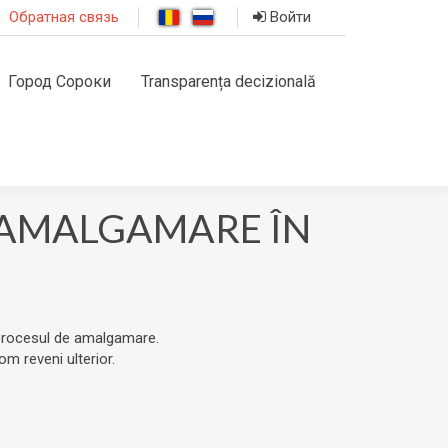
Обратная связь
Войти
Город Сороки
Transparența decizională
 AMALGAMARE ÎN
d procesul de amalgamare.
om reveni ulterior.