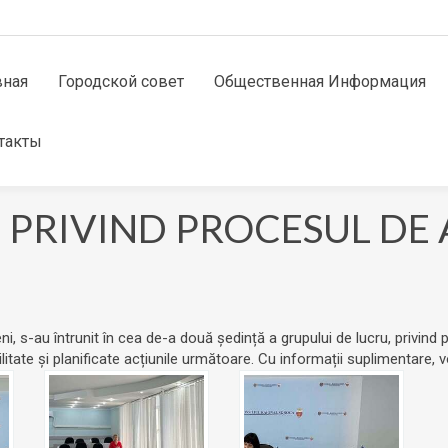
вная
Городской совет
Общественная Информация
такты
 PRIVIND PROCESUL DE
ni, s-au întrunit în cea de-a două ședință a grupului de lucru, privin
itate și planificate acțiunile următoare. Cu informații suplimentare, v