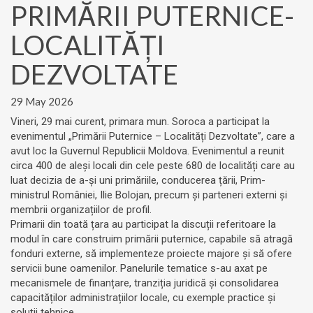
PRIMĂRII PUTERNICE-
LOCALITĂȚI
DEZVOLTATE
29 May 2026
Vineri, 29 mai curent, primara mun. Soroca a participat la
evenimentul „Primării Puternice – Localități Dezvoltate”, care a
avut loc la Guvernul Republicii Moldova. Evenimentul a reunit
circa 400 de aleși locali din cele peste 680 de localități care au
luat decizia de a-și uni primăriile, conducerea țării, Prim-
ministrul României, Ilie Bolojan, precum și parteneri externi și
membrii organizațiilor de profil.
Primarii din toată țara au participat la discuții referitoare la
modul în care construim primării puternice, capabile să atragă
fonduri externe, să implementeze proiecte majore și să ofere
servicii bune oamenilor. Panelurile tematice s-au axat pe
mecanismele de finanțare, tranziția juridică și consolidarea
capacităților administrațiilor locale, cu exemple practice și
soluții tehnice.