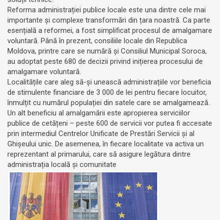
Reforma administrației publice locale este una dintre cele mai
importante și complexe transformări din țara noastră. Ca parte
esențială a reformei, a fost simplificat procesul de amalgamare
voluntară. Până în prezent, consiliile locale din Republica
Moldova, printre care se numără și Consiliul Municipal Soroca,
au adoptat peste 680 de decizii privind inițierea procesului de
amalgamare voluntară.
Localitățile care aleg să-și unească administrațiile vor beneficia
de stimulente financiare de 3 000 de lei pentru fiecare locuitor,
înmulțit cu numărul populației din satele care se amalgamează.
Un alt beneficiu al amalgamării este apropierea serviciilor
publice de cetățeni – peste 600 de servicii vor putea fi accesate
prin intermediul Centrelor Unificate de Prestări Servicii și al
Ghișeului unic. De asemenea, în fiecare localitate va activa un
reprezentant al primarului, care să asigure legătura dintre
administrația locală și comunitate