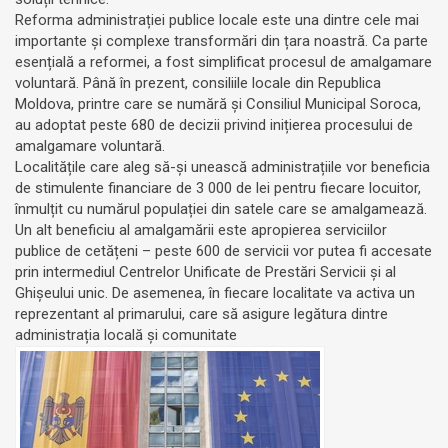
Reforma administrației publice locale este una dintre cele mai
importante și complexe transformări din țara noastră. Ca parte
esențială a reformei, a fost simplificat procesul de amalgamare
voluntară. Până în prezent, consiliile locale din Republica
Moldova, printre care se numără și Consiliul Municipal Soroca,
au adoptat peste 680 de decizii privind inițierea procesului de
amalgamare voluntară.
Localitățile care aleg să-și unească administrațiile vor beneficia
de stimulente financiare de 3 000 de lei pentru fiecare locuitor,
înmulțit cu numărul populației din satele care se amalgamează.
Un alt beneficiu al amalgamării este apropierea serviciilor
publice de cetățeni – peste 600 de servicii vor putea fi accesate
prin intermediul Centrelor Unificate de Prestări Servicii și al
Ghișeului unic. De asemenea, în fiecare localitate va activa un
reprezentant al primarului, care să asigure legătura dintre
administrația locală și comunitate