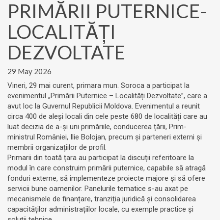
PRIMĂRII PUTERNICE-
LOCALITĂȚI
DEZVOLTATE
29 May 2026
Vineri, 29 mai curent, primara mun. Soroca a participat la
evenimentul „Primării Puternice – Localități Dezvoltate”, care a
avut loc la Guvernul Republicii Moldova. Evenimentul a reunit
circa 400 de aleși locali din cele peste 680 de localități care au
luat decizia de a-și uni primăriile, conducerea țării, Prim-
ministrul României, Ilie Bolojan, precum și parteneri externi și
membrii organizațiilor de profil.
Primarii din toată țara au participat la discuții referitoare la
modul în care construim primării puternice, capabile să atragă
fonduri externe, să implementeze proiecte majore și să ofere
servicii bune oamenilor. Panelurile tematice s-au axat pe
mecanismele de finanțare, tranziția juridică și consolidarea
capacităților administrațiilor locale, cu exemple practice și
soluții tehnice.