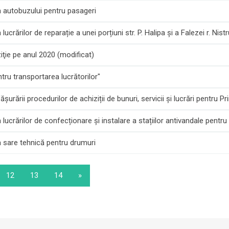
 autobuzului pentru pasageri
ărilor de reparație a unei porțiuni str. P. Halipa şi a Falezei r. Nis
ţie pe anul 2020 (modificat)
u transportarea lucrătorilor"
șurării procedurilor de achiziții de bunuri, servicii și lucrări pentru 
crărilor de confecționare și instalare a stațiilor antivandale pentru
sare tehnică pentru drumuri
12
13
14
»