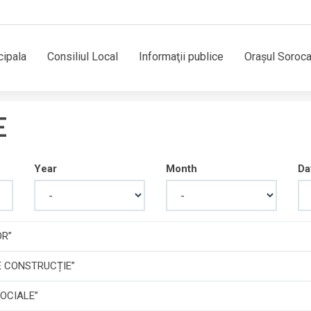
cipala
Consiliul Local
Informaţii publice
Orașul Soroc
E
Year
Month
Da
OR”
E CONSTRUCȚIE”
SOCIALE”