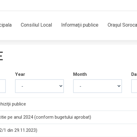
cipala
Consiliul Local
Informaţii publice
Orașul Soroc
E
Year
Month
Da
iziţii publice
tie pe anul 2024 (conform bugetului aprobat)
 2/1 din 29.11.2023)