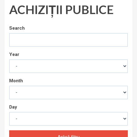
ACHIZIȚII PUBLICE
Search
Year
Month
Day
Aplică filtru