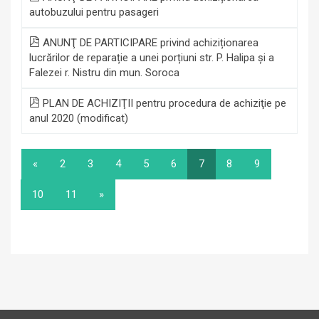
autobuzului pentru pasageri
ANUNŢ DE PARTICIPARE privind achiziționarea
lucrărilor de reparație a unei porțiuni str. P. Halipa şi a
Falezei r. Nistru din mun. Soroca
PLAN DE ACHIZIŢII pentru procedura de achiziţie pe
anul 2020 (modificat)
«
2
3
4
5
6
7
8
9
10
11
»