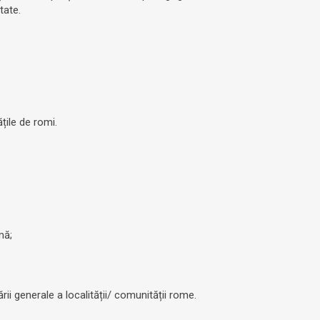
tate.
țile de romi.
mă;
i generale a localității/ comunității rome.