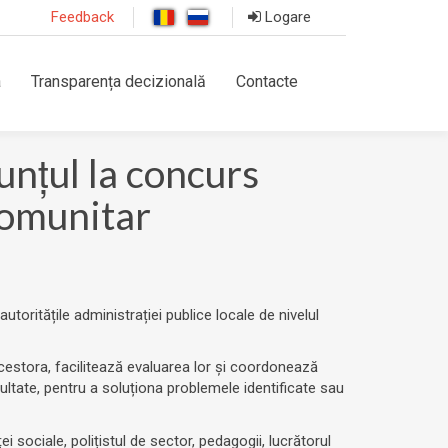
Feedback
Logare
a
Transparența decizională
Contacte
nțul la concurs
comunitar
autoritățile administrației publice locale de nivelul
acestora, facilitează evaluarea lor și coordonează
cultate, pentru a soluționa problemele identificate sau
i sociale, polițistul de sector, pedagogii, lucrătorul