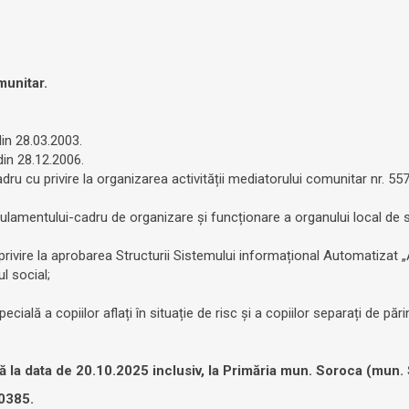
munitar.
in 28.03.2003.
din 28.12.2006.
u cu privire la organizarea activității mediatorului comunitar nr. 557
lamentului-cadru de organizare și funcționare a organului local de sp
rivire la aprobarea Structurii Sistemului informațional Automatizat „
l social;
cială a copiilor aflați în situație de risc și a copiilor separați de părin
la data de 20.10.2025 inclusiv, la Primăria mun. Soroca (mun. So
0385.