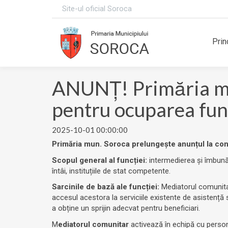
Site-ul oficial Soroca
Prin
ANUNȚ! Primăria mun
pentru ocuparea fun
2025-10-01 00:00:00
Primăria mun. Soroca prelungește anunțul la co
Scopul general al funcției:
intermedierea și îmbunătă
întâi, instituțiile de stat competente.
Sarcinile de bază ale funcției:
Mediatorul comunitar
accesul acestora la serviciile existente de asistență 
a obține un sprijin adecvat pentru beneficiari.
M
ediatorul comunitar
activează în echipă cu personal