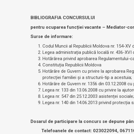
BIBLIOGRAFIA CONCURSULUI
pentru ocuparea funcției vacante – Mediator-co
Surse de informare:
Codul Muncii al Republicii Moldova nr. 154-XV d
Legea administrația publică locală nr. 436-XVI 
Hotărârea privind aprobarea Regulamentului-cadr
Constituția Republicii Moldova
Hotărâre de Guvern cu privire la aprobarea Regu
protecției familiei și a structurii-tip a acestuia;
Hotărâre de Guvern nr. 1356 din 03.12.2008 cu p
Legea nr. 133 din 13.06.2008 cu privire la ajutoru
Legea nr. 547 din 25.12.2003 asistenței sociale;
Legea nr. 140 din 14.06.2013 privind protecția spe
Dosarul de participare la concurs se depune până 
Telefoanele de contact: 023022094, 06711