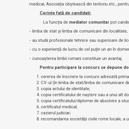
medical, Asociația obștească din teritoriu etc., pentr
Cerințe față de candidați:
La funcția de
mediator comunitar
pot candi
- limba de stat și limba de comunicare din localitate,
- au studii profesionale tehnice sau superioare de lic
- cu o experiență de lucru de cel puțin un an în domeni
- cunoașterea limbii romani constituie un avantaj.
Pentru participare la concurs se depune do
cererea de înscriere la concurs adresată primar
CV-ul (în limba de stat/limba de comunicare din
copia actului de identitate;
copia certificatului de naştere sau a unui alt 
copia certificatului/diplomei de absolvire a studi
certificatul medical;
cazierul judiciar;
recomandarea societăţii civile rome locale, a 