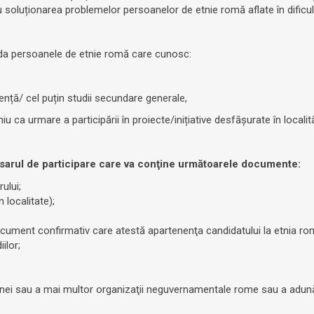
u soluționarea problemelor persoanelor de etnie romă aflate în dificul
da persoanele de etnie romă care cunosc:
ență/ cel puțin studii secundare generale,
u ca urmare a participării în proiecte/inițiative desfășurate în localită
sarul de participare care va conţine următoarele documente:
ului;
 localitate);
document confirmativ care atestă apartenenţa candidatului la etnia ro
ilor;
unei sau a mai multor organizaţii neguvernamentale rome sau a adunări