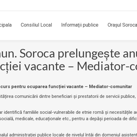
cipala
Consiliul Local
Informaţii publice
Orașul Soroc
. Soroca prelungește anu
cției vacante – Mediator-
ncurs pentru ocuparea funcției vacante – Mediator-comunitar
țirea comunicării dintre beneficiari și prestatorii de servicii publice, 
 identifică familiile social-vulnerabile de etnie romă și necesitățile 
socială, medicale, educaționale etc., pentru a depăși perioada de difi
ul administrației publice locale de nivelul întâi din domeniul asistențe