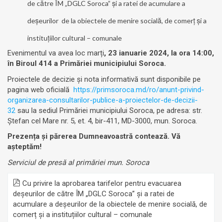
de către ÎM „DGLC Soroca”
și a ratei de acumulare a
deșeurilor de la obiectele de menire socială, de comerț și a
instituțiilor cultural – comunale
Evenimentul va avea loc marți
, 23 ianuarie 2024, la ora 14:00,
în Biroul 414 a Primăriei municipiului Soroca.
Proiectele de decizie și nota informativă sunt disponibile pe
pagina web oficială
https://primsoroca.md/ro/anunt-privind-
organizarea-consultarilor-publice-a-proiectelor-de-decizii-
32
sau la sediul Primăriei municipiului Soroca, pe adresa: str.
Ștefan cel Mare nr. 5, et. 4, bir-411, MD-3000, mun. Soroca.
Prezența și părerea Dumneavoastră contează. Vă
așteptăm!
Serviciul de presă al primăriei mun.
Soroca
Cu privire la aprobarea tarifelor pentru evacuarea
deşeurilor de către ÎM „DGLC Soroca” și a ratei de
acumulare a deșeurilor de la obiectele de menire socială, de
comerț și a instituțiilor cultural – comunale