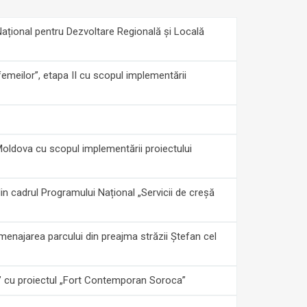
 Național pentru Dezvoltare Regională și Locală
 femeilor”, etapa II cu scopul implementării
 Moldova cu scopul implementării proiectului
din cadrul Programului Național „Servicii de creșă
enajarea parcului din preajma străzii Ștefan cel
ts” cu proiectul „Fort Contemporan Soroca”