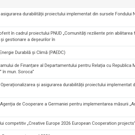
d asigurarea durabilității proiectului implementat din sursele Fondului
ferit în cadrul proiectului PNUD „Comunități reziliente prin abilitarea
 și gestionare a deșeurilor în
 Energie Durabilă și Climă (PAEDC)
ogramului de Finanțare al Departamentului pentru Relația cu Republica
” în mun. Soroca”
d Operaționalizarea și asigurarea durabilității proiectului implementat 
re Agenția de Cooperare a Germaniei pentru implementarea măsurii „Am
pelului competitiv „Creative Europe 2026 European Cooperation projec