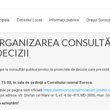
cipala
Consiliul Local
Informaţii publice
Orașul Soroc
RGANIZAREA CONSULTĂR
ECIZII
ipe la consultări publice privitor la proiectele de decizie care prezintă
a 15:00, în sala de şedinţă a Consiliului raional Soroca.
ibile pe pagina web oficială
https://primsoroca.md/ro/anunt-privind-o
 pe adresa: str. Ștefan cel Mare nr. 5, et. 4, bir-419, MD-3000, mun. S
ă așteptăm!