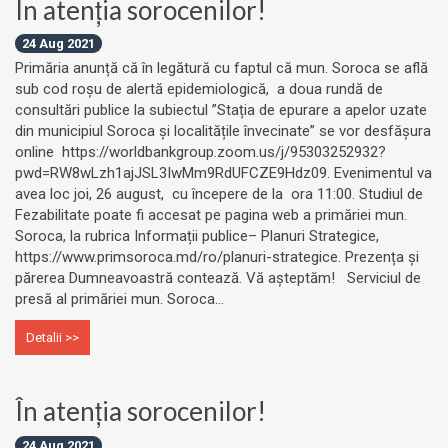
În atenția sorocenilor!
24 Aug 2021
Primăria anunță că în legătură cu faptul că mun. Soroca se află
sub cod roșu de alertă epidemiologică, a doua rundă de
consultări publice la subiectul ”Stația de epurare a apelor uzate
din municipiul Soroca și localitățile învecinate” se vor desfășura
online https://worldbankgroup.zoom.us/j/95303252932?
pwd=RW8wLzh1ajJSL3IwMm9RdUFCZE9Hdz09. Evenimentul va
avea loc joi, 26 august, cu începere de la ora 11:00. Studiul de
Fezabilitate poate fi accesat pe pagina web a primăriei mun.
Soroca, la rubrica Informații publice– Planuri Strategice,
https://www.primsoroca.md/ro/planuri-strategice. Prezența și
părerea Dumneavoastră contează. Vă așteptăm! Serviciul de
presă al primăriei mun. Soroca...
Detalii >>
În atenția sorocenilor!
24 Aug 2021