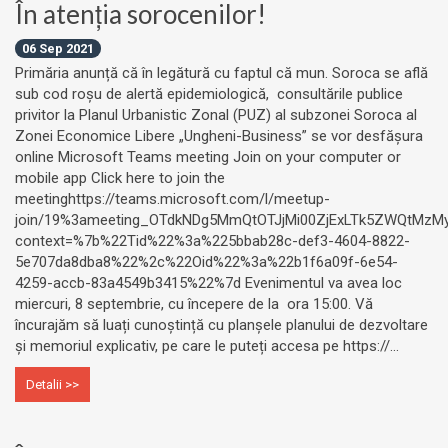
În atenția sorocenilor!
06 Sep 2021
Primăria anunță că în legătură cu faptul că mun. Soroca se află
sub cod roșu de alertă epidemiologică, consultările publice
privitor la Planul Urbanistic Zonal (PUZ) al subzonei Soroca al
Zonei Economice Libere „Ungheni-Business” se vor desfășura
online Microsoft Teams meeting Join on your computer or
mobile app Click here to join the
meetinghttps://teams.microsoft.com/l/meetup-
join/19%3ameeting_OTdkNDg5MmQtOTJjMi00ZjExLTk5ZWQtMzMyY
context=%7b%22Tid%22%3a%225bbab28c-def3-4604-8822-
5e707da8dba8%22%2c%22Oid%22%3a%22b1f6a09f-6e54-
4259-accb-83a4549b3415%22%7d Evenimentul va avea loc
miercuri, 8 septembrie, cu începere de la ora 15:00. Vă
încurajăm să luați cunoștință cu planșele planului de dezvoltare
și memoriul explicativ, pe care le puteți accesa pe https://...
Detalii >>