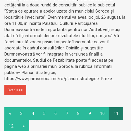
cetățenii la a doua rundă de consultări publice la subiectul
”Stația de epurare a apelor uzate din municipiul Soroca și
localitățile învecinate”. Evenimentul va avea loc joi, 26 august, la
ora 11:00, în incinta Palatului Culturii. Participarea
Dumneavoastră este importantă pentru noi. Astfel, veți reuși
atât să fiți informați despre rezultatele studiilor, dar și să Vă
faceți auzită vocea privind aspecte însemnate ce vor fi
abordate în cadrul consultărilor. Opiniile și sugestiile
Dumneavoastră vor fi integrate în versiunea finală a
documentelor. Studiul de Fezabilitate poate fi accesat pe
pagina web a primăriei mun. Soroca, la rubrica Informații
publice– Planuri Strategice,
https://www.primsoroca.md/ro/planuri-strategice. Preze...
Detalii >>
«
3
4
5
6
7
8
9
10
11
12
»