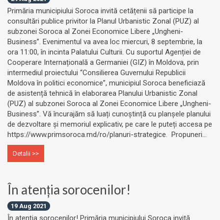
Primăria municipiului Soroca invită cetățenii să participe la
consultări publice privitor la Planul Urbanistic Zonal (PUZ) al
subzonei Soroca al Zonei Economice Libere „Ungheni-
Business”. Evenimentul va avea loc miercuri, 8 septembrie, la
ora 11:00, în incinta Palatului Culturii. Cu suportul Agenției de
Cooperare Internațională a Germaniei (GIZ) în Moldova, prin
intermediul proiectului “Consilierea Guvernului Republicii
Moldova în politici economice”, municipiul Soroca beneficiază
de asistență tehnică în elaborarea Planului Urbanistic Zonal
(PUZ) al subzonei Soroca al Zonei Economice Libere „Ungheni-
Business”. Vă încurajăm să luați cunoștință cu planșele planului
de dezvoltare și memoriul explicativ, pe care le puteți accesa pe
https://www.primsoroca.md/ro/planuri-strategice. Propuneri...
Detalii >>
În atenția sorocenilor!
19 Aug 2021
În atenția sorocenilor! Primăria municipiului Soroca invită