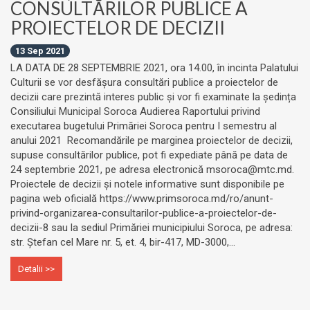
CONSULTĂRILOR PUBLICE A
PROIECTELOR DE DECIZII
13 Sep 2021
LA DATA DE 28 SEPTEMBRIE 2021, ora 14.00, în incinta Palatului
Culturii se vor desfășura consultări publice a proiectelor de
decizii care prezintă interes public și vor fi examinate la ședința
Consiliului Municipal Soroca Audierea Raportului privind
executarea bugetului Primăriei Soroca pentru I semestru al
anului 2021 Recomandările pe marginea proiectelor de decizii,
supuse consultărilor publice, pot fi expediate până pe data de
24 septembrie 2021, pe adresa electronică msoroca@mtc.md.
Proiectele de decizii și notele informative sunt disponibile pe
pagina web oficială https://www.primsoroca.md/ro/anunt-
privind-organizarea-consultarilor-publice-a-proiectelor-de-
decizii-8 sau la sediul Primăriei municipiului Soroca, pe adresa:
str. Ștefan cel Mare nr. 5, et. 4, bir-417, MD-3000,...
Detalii >>