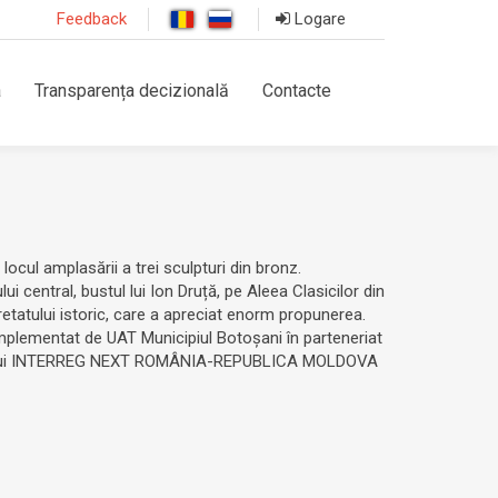
Feedback
Logare
a
Transparența decizională
Contacte
locul amplasării a trei sculpturi din bronz.
 central, bustul lui Ion Druță, pe Aleea Clasicilor din
retatului istoric, care a apreciat enorm propunerea.
 implementat de UAT Municipiul Botoșani în parteneriat
ogramului INTERREG NEXT ROMÂNIA-REPUBLICA MOLDOVA