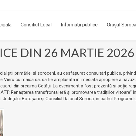
cipala
Consiliul Local
Informaţii publice
Orașul Soroc
CE DIN 26 MARTIE 2026
aliștii primăriei și soroceni, au desfășurat consultări publice, privind 
re Vieru cu maica sa, să fie amplasată în imediata apropiere a havuzului
 scuarul din preajma Cetății. La eveniment a fost prezentă și soția reg
RAFT: Renașterea transfrontalieră și promovarea tradițiilor viitoare”
 al Județului Botoșani și Consiliul Raional Soroca, în cadrul Pr