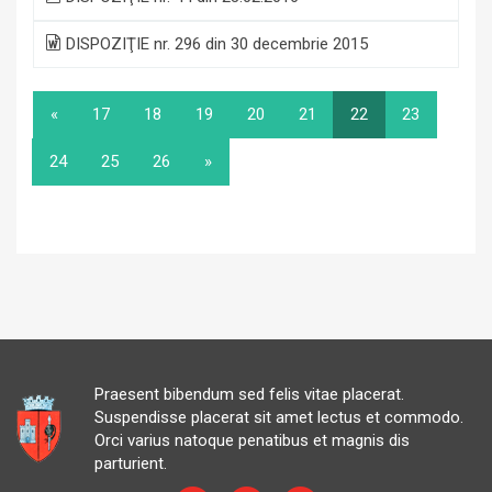
DISPOZIŢIE nr. 296 din 30 decembrie 2015
«
17
18
19
20
21
22
23
24
25
26
»
Praesent bibendum sed felis vitae placerat.
Suspendisse placerat sit amet lectus et commodo.
Orci varius natoque penatibus et magnis dis
parturient.