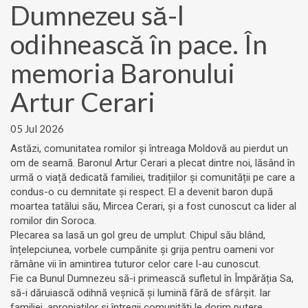
Dumnezeu să-l
odihnească în pace. În
memoria Baronului
Artur Cerari
05 Jul 2026
Astăzi, comunitatea romilor și întreaga Moldovă au pierdut un
om de seamă. Baronul Artur Cerari a plecat dintre noi, lăsând în
urmă o viață dedicată familiei, tradițiilor și comunității pe care a
condus-o cu demnitate și respect. El a devenit baron după
moartea tatălui său, Mircea Cerari, și a fost cunoscut ca lider al
romilor din Soroca.
Plecarea sa lasă un gol greu de umplut. Chipul său blând,
înțelepciunea, vorbele cumpănite și grija pentru oameni vor
rămâne vii în amintirea tuturor celor care l-au cunoscut.
Fie ca Bunul Dumnezeu să-i primească sufletul în Împărăția Sa,
să-i dăruiască odihnă veșnică și lumină fără de sfârșit. Iar
familiei, apropiaților și întregii comunități le dorim putere,