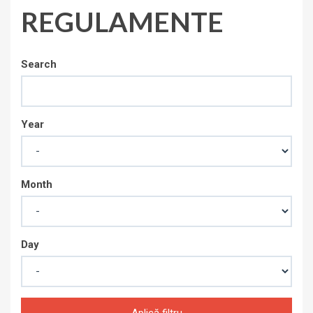
REGULAMENTE
Search
Year
Month
Day
Aplică filtru