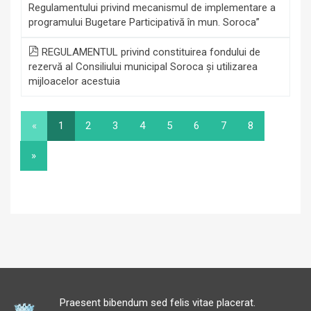
Regulamentului privind mecanismul de implementare a
programului Bugetare Participativă în mun. Soroca”
REGULAMENTUL privind constituirea fondului de
rezervă al Consiliului municipal Soroca şi utilizarea
mijloacelor acestuia
«
1
2
3
4
5
6
7
8
»
Praesent bibendum sed felis vitae placerat.