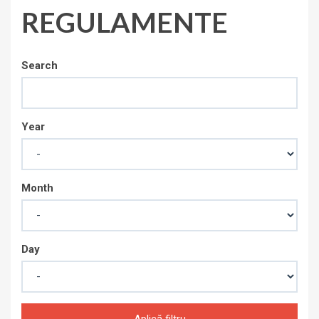
REGULAMENTE
Search
Year
Month
Day
Aplică filtru