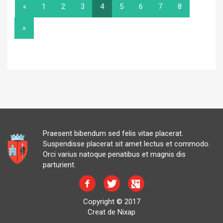
«
1
2
3
4
5
6
7
8
»
Praesent bibendum sed felis vitae placerat.
Suspendisse placerat sit amet lectus et commodo.
Orci varius natoque penatibus et magnis dis
parturient.
Copyright © 2017
Creat de Nixap