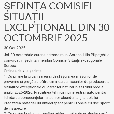
ȘEDINȚA COMISIEI
SITUAȚII
EXCEPȚIONALE DIN 30
OCTOMBRIE 2025
30 Oct 2025
Joi, 30 octombrie curent, primara mun. Soroca, Lilia Pilipețchi, a
convocat în ședință, membrii Comisiei Situații excepționale
Soroca.
Ordinea de zi a ședinței:
1. Cu privire la organizarea și desfășurarea măsurilor de
prevenire și pregătire către diminuarea riscurilor de producere a
situațiilor excepționale cu caracter natural în sezonul rece a
anului 2025-2026. Pregatirea tehnicii inginerești și auto pentru
lichidarea consecințelor ninsorilor abundente și a poleilui.
Pregătirea materialului antiderapant pentru zonele cu risc sporit
de înzăpezire.
2. Cu privire la starea pregătirii adăposturilor de protecție civilă