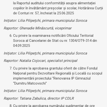
la Raportul auditului conformității asupra alimentației
copiilor în învătământ preșcolar și scolar, Hotărârea Curții
de Conturi nr. 57, încheiat la 25.06.2025
Iniţiator: Lilia Pilipeţchi, primara municipiului Soroca
Raportor: Ghenadie Mînăscurtă, viceprimar
Cu privire la examinarea notificării Oficiului Teritorial
Soroca al Cancelariei de Stat cu nr. 1304/OT9-314 din
04.09.2025
Iniţiator: Lilia Pilipeţchi, primara municipiului Soroca
Raportor: Natalia Cojocari, specialist principal
Cu privire la aprobarea grantului oferit de către Fondul
Naţional pentru Dezvoltare Regională şi Locală cu scopul
implementării proiectului “Renovarea IP Gimnaziul
“Dumitru Matcovschi”
Iniţiator: Lilia Pilipeţchi, primara municipiului Soroca
Raportor: Tatiana Zabulica, director IP CDLR
Cu privire la aprobarea numărului suplimentar de ore