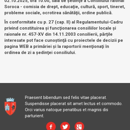
02.10
.2025, ora 10.00, sala de şedinţe a Consiliului raional
Soroca -
comisia de drept, educaţie, cultură, sport, tineret,
probleme sociale, ocrotirea sănătăţii, ordine publică.
În conformitate cu p. 27 (cap. II) al Regulamentului-Cadru
privind constituirea şi funcţionarea consiliilor locale şi
raionale nr. 457-XV din 14.11.2003 consilierii, părţile
interesate pot face cunoştinţă cu proiectele de decizii pe
pagina WEB a primăriei şi la raportorii menţionaţi în
ordinea de zi a şedinţei consiliului.
Praesent bibendum sed felis vitae placerat.
Suspendisse placerat sit amet lectus et commodo.
Orci varius natoque penatibus et magnis dis
parturient.