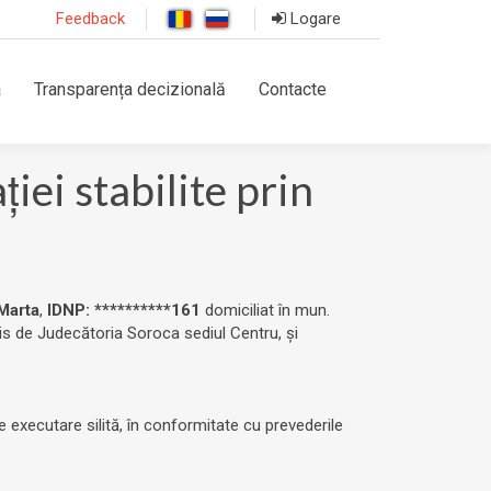
Feedback
Logare
a
Transparența decizională
Contacte
ei stabilite prin
Marta
,
IDNP: **********161
domiciliat în mun.
is de Judecătoria Soroca sediul Centru, și
e executare silită, în conformitate cu prevederile