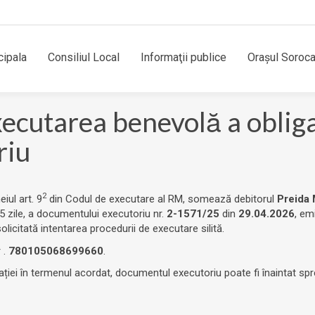
cipala
Consiliul Local
Informaţii publice
Orașul Soroc
utarea benevolă a obligați
riu
2
eiul art. 9
din Codul de executare al RM, somează debitorul
Preida 
 zile, a documentului executoriu nr.
2-1571/25
din
29.04.2026
, em
licitată intentarea procedurii de executare silită.
 .
780105068699660
.
ației în termenul acordat, documentul executoriu poate fi înaintat spr