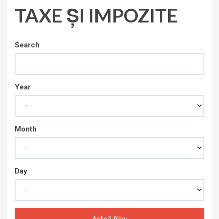
TAXE ȘI IMPOZITE
Search
Year
Month
Day
Aplică filtru