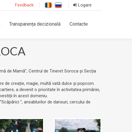
Feedback
Logare
a
Transparența decizională
Contacte
ROCA
Inimă de Mamă”, Centrul de Tineret Soroca și Secția
iere de creație, magie, multă vată dulce și popcorn.
cartiere, a devenit o prioritate în activitatea primăriei,
nvestiții în acest domeniu.
Scăpărici ”, ansablurilor de dansuri, cercului de