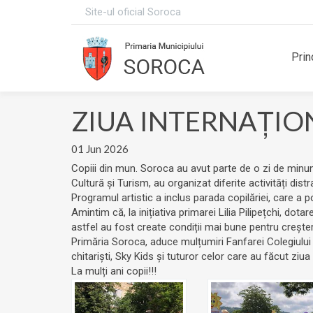
Site-ul oficial Soroca
Prin
ZIUA INTERNAȚIO
01 Jun 2026
Copiii din mun. Soroca au avut parte de o zi de minun
Cultură și Turism, au organizat diferite activități dist
Programul artistic a inclus parada copilăriei, care a p
Amintim că, la inițiativa primarei Lilia Pilipețchi, dotar
astfel au fost create condiții mai bune pentru creștere
Primăria Soroca, aduce mulțumiri Fanfarei Colegiului d
chitariști, Sky Kids și tuturor celor care au făcut ziu
La mulți ani copii!!!