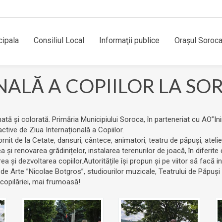
cipala
Consiliul Local
Informaţii publice
Orașul Soroc
NALĂ A COPIILOR LA SO
ată și colorată. Primăria Municipiului Soroca, în parteneriat cu AO”
ractive de Ziua Internațională a Copiilor.
ornit de la Cetate, dansuri, cântece, animatori, teatru de păpuși, atel
ea și renovarea grădinițelor, instalarea terenurilor de joacă, în diferite 
a și dezvoltarea copiilor.Autoritățile își propun și pe viitor să facă i
e Arte ”Nicolae Botgros”, studiourilor muzicale, Teatrului de Păpuși ”
a copilăriei, mai frumoasă!