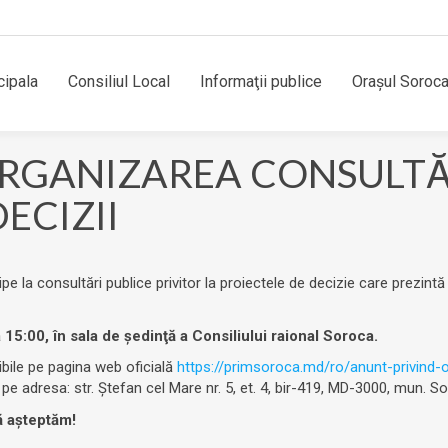
cipala
Consiliul Local
Informaţii publice
Orașul Soroc
RGANIZAREA CONSULTĂR
ECIZII
ipe la consultări publice privitor la proiectele de decizie care prezintă
a 15:00, în sala de şedinţă a Consiliului raional Soroca.
ibile pe pagina web oficială
https://primsoroca.md/ro/anunt-privind-o
 pe adresa: str. Ștefan cel Mare nr. 5, et. 4, bir-419, MD-3000, mun. S
ă așteptăm!