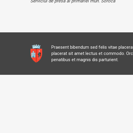
Serviciul de presă al primăriei mun.
Soroca
Praesent bibendum sed felis vitae placer
placerat sit amet lectus et commodo. Orc
penatibus et magnis dis parturient.