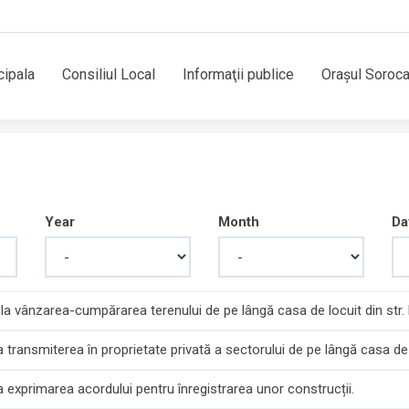
cipala
Consiliul Local
Informaţii publice
Orașul Soroc
Year
Month
Da
la vânzarea-cumpărarea terenului de pe lângă casa de locuit din str. B
 transmiterea în proprietate privată a sectorului de pe lângă casa de l
a exprimarea acordului pentru înregistrarea unor construcții.