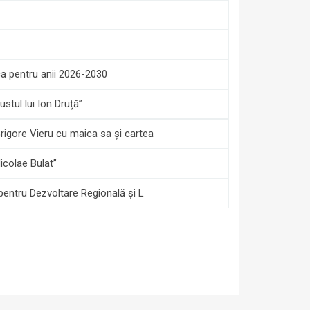
ca pentru anii 2026-2030
stul lui Ion Druță”
Grigore Vieru cu maica sa și cartea
icolae Bulat”
 pentru Dezvoltare Regională și L