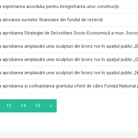
a exprimarea acordului pentru înregistrarea unor construcții.
a alocarea surselor financiare din fondul de rezervă
 la aprobarea Strategiei de Dezvoltare Socio-Economică a mun. Soro
 aprobarea amplasării unei sculpturi din bronz noi în spațiul public „Bu
a aprobarea amplasării unei sculpturi din bronz noi în spațiul public „
 aprobarea amplasării unei sculpturi din bronz noi în spațiul public „N
a aprobarea și cofinanțarea grantului oferit de către Fondul Național
13
14
15
»